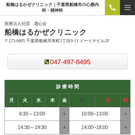
船橋はるかぜクリニック｜千葉県船橋市の心療内
科・精神科
医療法人社団 晟心会
船橋はるかぜクリニック
〒273-0005
千葉県船橋市本町1丁目9-11 ドーイチビル2F
047-497-8495
診 療 時 間
月
火
水
木
金
土
日
祝
9:30～13:00
×
10:00~13:00
×
14:30～19:30
×
14:00~18:00
×