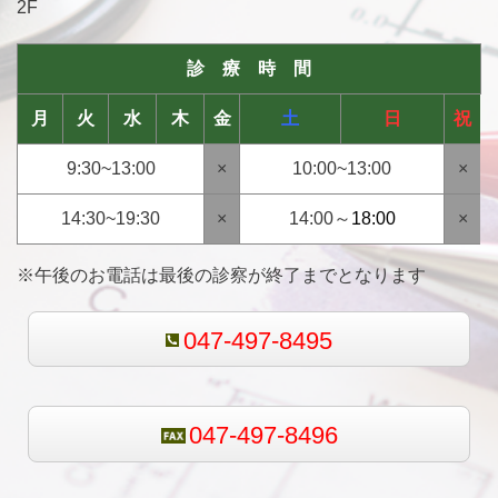
2F
診 療 時 間
月
火
水
木
金
土
日
祝
9:30~13:00
×
10:00~13:00
×
14:30~19:30
×
14:00～
18:00
×
※午後のお電話は最後の診察が終了までとなります
047-497-8495
047-497-8496